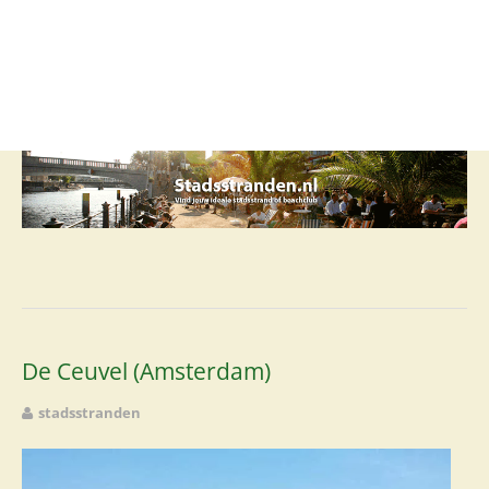
Stadsstrand
Beachclub
Lounge
Club
Restaurant
Rooftop
Foodcourt
De Ceuvel (Amsterdam)
stadsstranden