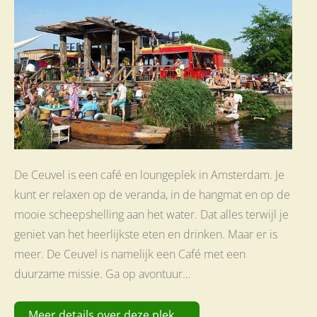
De Ceuvel is een café en loungeplek in Amsterdam. Je
kunt er relaxen op de veranda, in de hangmat en op de
mooie scheepshelling aan het water. Dat alles terwijl je
geniet van het heerlijkste eten en drinken. Maar er is
meer. De Ceuvel is namelijk een Café met een
duurzame missie. Ga op avontuur…
Meer details over deze plek ...