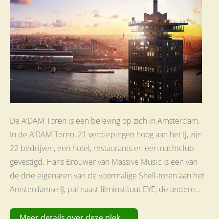
De A’DAM Toren is een beleving op zich in Amsterdam.
In de A’DAM Toren, 21 verdiepingen hoog aan het IJ, zijn
22 bedrijven, een hotel, restaurants en een nachtclub
gevestigd. Hans Brouwer van Massive Music is een van
de drie eigenaren van de voormalige Shell-toren aan het
Amsterdamse IJ, pal naast filminstituut EYE, de andere…
Meer details over deze plek ...