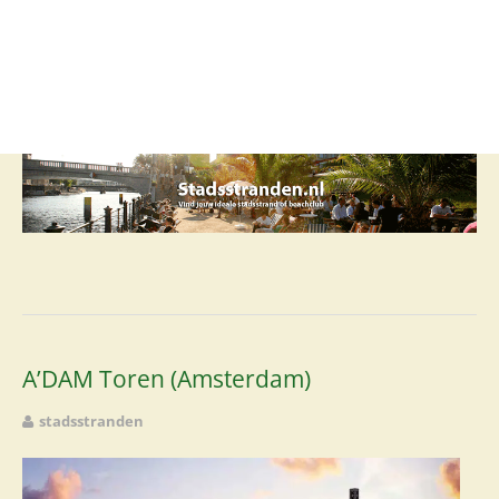
Stadsstrand
Beachclub
Lounge
Club
Restaurant
Rooftop
Foodcourt
A’DAM Toren (Amsterdam)
stadsstranden