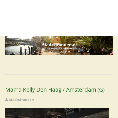
Stadsstrand
Beachclub
Lounge
Club
Restaurant
Rooftop
Foodcourt
Mama Kelly Den Haag / Amsterdam (G)
stadsstranden