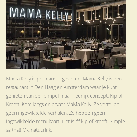
Mama Kelly is permanent gesloten. Mama Kelly is een
restaurant in Den Haag en Amsterdam waar je kunt
genieten van een simpel maar heerlijk concept: Kip of
Kreeft. Kom langs en ervaar MaMa Kelly. Ze vertellen
geen ingewikkelde verhalen. Ze hebben geen
ingewikkelde menukaart: Het is óf kip óf kreeft. Simple
as that! Ok, natuurlijk…