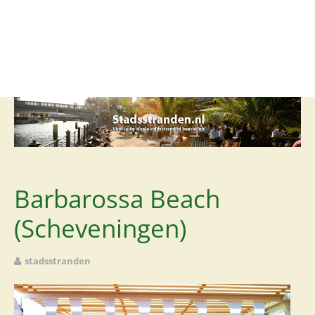
Stadsstrand
Beachclub
Lounge
Club
Restaurant
Rooftop
Barbarossa Beach
Foodcourt
(Scheveningen)
stadsstranden