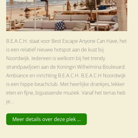
B.E.A.C.H. staat voor Best Escape Anyone Can Have, het
is een relatief nieuwe hotspot aan de kust bij
Noordwijk. Iedereen is welkom bij het trendy
strandpaviljoen aan de Koningin Wilhelmina Boulevard.
Ambiance en inrichting B.E.A.C.H. B.E.A.C.H Noordwijk
is een hippe beachclub. Met heerlijke drankjes, lekker
eten en fijne, bijpassende muziek. Vanaf het terras heb
je…
Meer details over deze plek ...