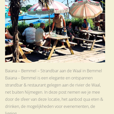
Baiana – Bemmel – Strandbar aan de Waal in Bemmel
Baiana – Bemmel is een elegante en ontspannen
strandbar & restaurant gelegen aan de rivier de Waal,
net buiten Nijmegen. In deze post nemen we je mee
door de sfeer van deze locatie, het aanbod qua eten &
drinken, de mogelijkheden voor evenementen, de
ligging…