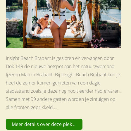
Insight Beach Brabant is gesloten en vervangen door
Dok 149 de nieuwe hotspot aan het natuurzwembad
Ijzeren Man in Brabant. Bij Insight Beach Brabant kon je
heel de zomer komen genieten van een dagje
stadsstrand zoals je deze nog nooit eerder had ervaren.
Samen met 99 andere gasten worden je zintuigen op
alle fronten geprikkeld….
Meer details over deze plek ...