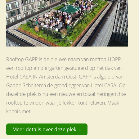
Rooftop GAPP is de nieuwe naam van rooftop HOPP,
een rooftop en biergarten gesitueerd op het dak van
Hotel CASA IN Amsterdam Oost. GAPP is afgeleid van
Gabbe Scheltema de grondlegger van Hotel CASA. Op
dezelfde plek is nu een nieuwe en totaal heringerichte
rooftop te vinden waar je lekker kunt relaxen. Maak
kennis met…
Meer details over deze plek ...