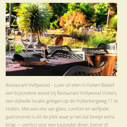
Restaurant Hollywood – Luxe uit eten in Holten Beleef
een bijzondere avond bij Restaurant Hollywood Holten,
een stijlvolle locatie gelegen op de Holterbergweg 11 te
Holten. Met een mix van glans, comfort en verfijnde
gastronomie is dit de plek waar je net dat beetje extra
krijgt — perfect voor een bijzonder diner, borrel of