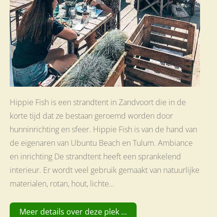
Hippie Fish is een strandtent in Zandvoort die in de
korte tijd dat ze bestaan geroemd worden door
hunninrichting en sfeer. Hippie Fish is van de hand van
de eigenaren van Ubuntu Beach en Tulum. Ambiance
en inrichting De strandtent heeft een sprankelend
interieur. Er wordt veel gebruik gemaakt van natuurlijke
materialen, rotan, hout, lichte…
Meer details over deze plek ...