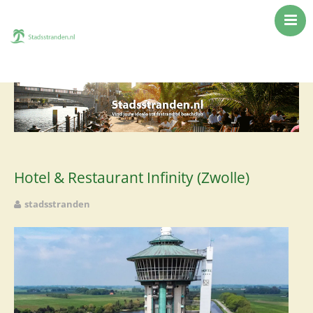
Stadsstrand
Beachclub
Lounge
Club
Restaurant
Rooftop
Hotel & Restaurant Infinity (Zwolle)
Foodcourt
stadsstranden