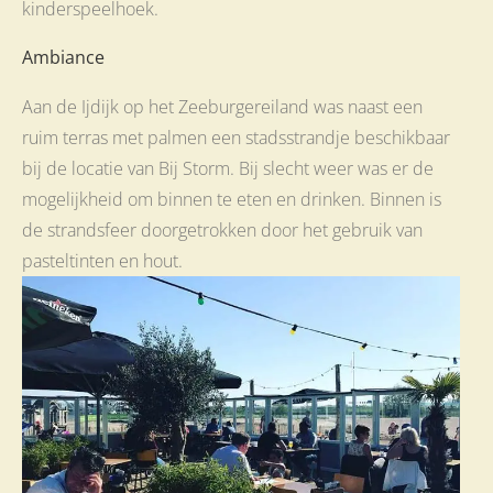
kinderspeelhoek.
Ambiance
Aan de Ijdijk op het Zeeburgereiland was naast een
ruim terras met palmen een stadsstrandje beschikbaar
bij de locatie van Bij Storm. Bij slecht weer was er de
mogelijkheid om binnen te eten en drinken. Binnen is
de strandsfeer doorgetrokken door het gebruik van
pasteltinten en hout.