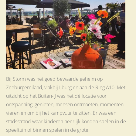
Bij Storm was het goed bewaarde geheim op
Zeeburgereiland, vlakbij IJburg en aan de Ring A10. Met
uitzicht op het Buiten-IJ was het dé locatie voor
ontspanning, genieten, mensen ontmoeten, momenten
vieren en om bij het kampvuur te zitten. Er was een
stadsstrand waar kinderen heerlijk konden spelen in de
speeltuin of binnen spelen in de grote