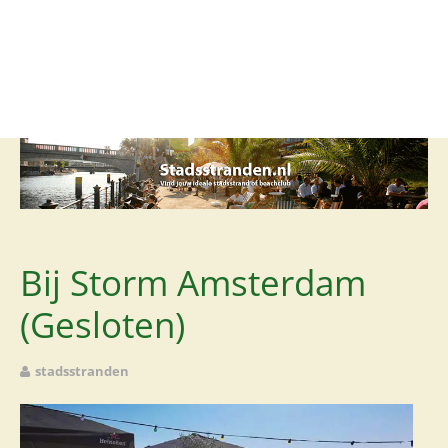
Stadsstrand
Beachclub
Lounge
Club
Restaurant
Rooftop
Bij Storm Amsterdam
Foodcourt
(Gesloten)
stadsstranden