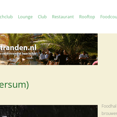
chclub
Lounge
Club
Restaurant
Rooftop
Foodcou
versum)
Foodhal
brouweri