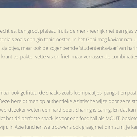
echtjes. Een groot plateau fruits de mer -heerlijk met een glas wi
ecials zoals een gin tonic-oester. In het Gooi mag kaviaar natuu
sjalotjes, maar ook de zogenoemde ‘studentenkaviaar’ van haring
n krant verpakte- vette vis en friet, maar verrassende combinatie
r ook gefrituurde snacks zoals loempiaatjes, pangsit en pasteit
 Deze bereidt men op authentieke Aziatische wijze door ze te s
 wordt zeker weten een hardloper. Sharing is caring. En dat kan
mdat het dé perfecte snack is voor een foodhall als MOUT, bes
as wijn. In Azië lunchen we trouwens ook graag met dim sum. Je k