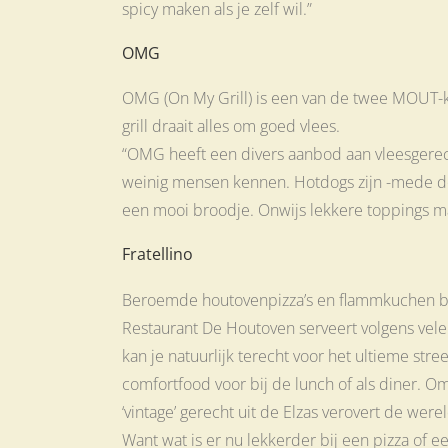
spicy maken als je zelf wil.”
OMG
OMG (On My Grill) is een van de twee MOUT-ke
grill draait alles om goed vlees.
“OMG heeft een divers aanbod aan vleesgerecht
weinig mensen kennen. Hotdogs zijn -mede do
een mooi broodje. Onwijs lekkere toppings ma
Fratellino
Beroemde houtovenpizza’s en flammkuchen bij
Restaurant De Houtoven serveert volgens velen de
kan je natuurlijk terecht voor het ultieme stre
comfortfood voor bij de lunch of als diner. Omd
‘vintage’ gerecht uit de Elzas verovert de we
Want wat is er nu lekkerder bij een pizza of 