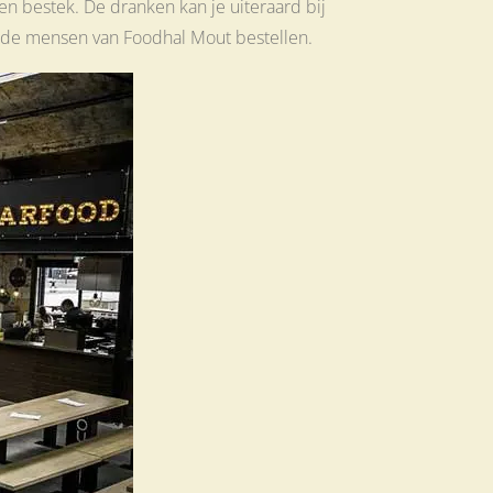
n bestek. De dranken kan je uiteraard bij
 de mensen van Foodhal Mout bestellen.