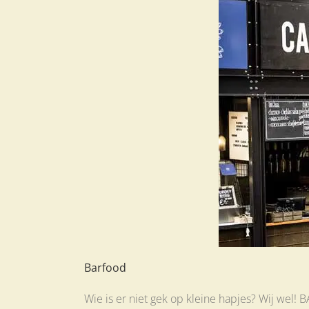
Barfood
Wie is er niet gek op kleine hapjes? Wij wel