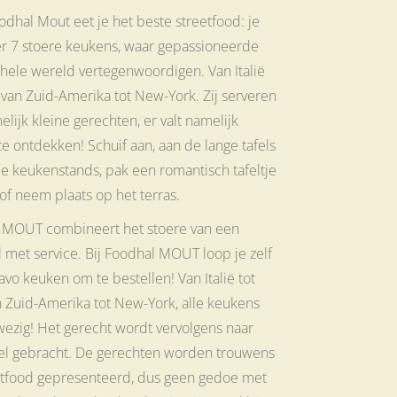
odhal Mout eet je het beste streetfood: je
er 7 stoere keukens, waar gepassioneerde
hele wereld vertegenwoordigen. Van Italië
, van Zuid-Amerika tot New-York. Zij serveren
lijk kleine gerechten, er valt namelijk
e ontdekken! Schuif aan, aan de lange tafels
e keukenstands, pak een romantisch tafeltje
 of neem plaats op het terras.
 MOUT combineert het stoere van een
 met service. Bij Foodhal MOUT loop je zelf
favo keuken om te bestellen! Van Italië tot
n Zuid-Amerika tot New-York, alle keukens
wezig! Het gerecht wordt vervolgens naar
fel gebracht. De gerechten worden trouwens
eetfood gepresenteerd, dus geen gedoe met