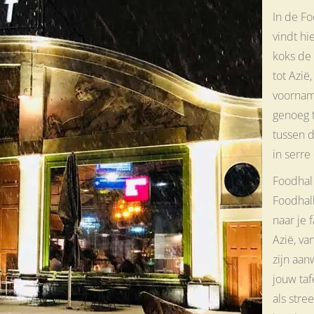
In de Fo
vindt hi
koks de 
tot Azië
voorname
genoeg t
tussen d
in serre
Foodhal
Foodhall
naar je 
Azië, va
zijn aan
jouw ta
als str