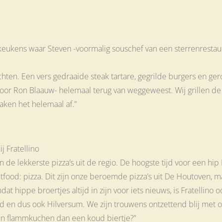
ukens waar Steven -voormalig souschef van een sterrenrestaura
en. Een vers gedraaide steak tartare, gegrilde burgers en gero
or Ron Blaauw- helemaal terug van weggeweest. Wij grillen de
ken het helemaal af.”
 Fratellino
 lekkerste pizza’s uit de regio. De hoogste tijd voor een hip Ita
etfood: pizza. Dit zijn onze beroemde pizza’s uit De Houtoven, ma
at hippe broertjes altijd in zijn voor iets nieuws, is Fratellino
reld en dus ook Hilversum. We zijn trouwens ontzettend blij me
een flammkuchen dan een koud biertje?”