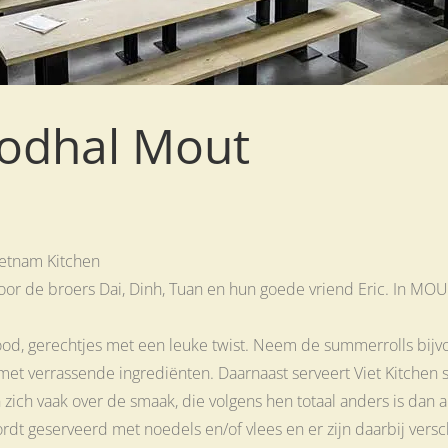
oodhal Mout
ietnam Kitchen
 de broers Dai, Dinh, Tuan en hun goede vriend Eric. In MOUT 
food, gerechtjes met een leuke twist. Neem de summerrolls bij
met verrassende ingrediënten. Daarnaast serveert Viet Kitchen 
zich vaak over de smaak, die volgens hen totaal anders is dan 
rdt geserveerd met noedels en/of vlees en er zijn daarbij vers