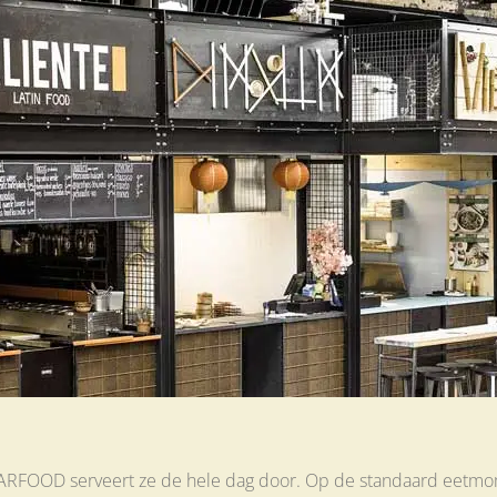
! BARFOOD serveert ze de hele dag door. Op de standaard eetmom