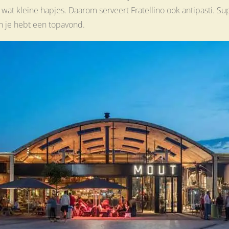
 wat kleine hapjes. Daarom serveert Fratellino ook antipasti. S
en je hebt een topavond.