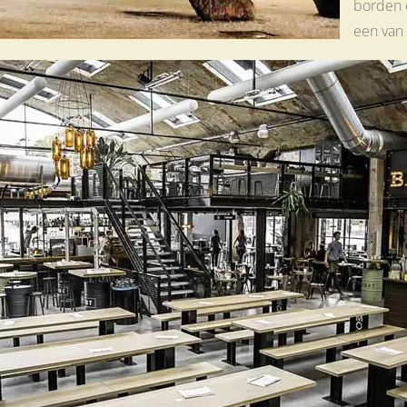
borden e
een van