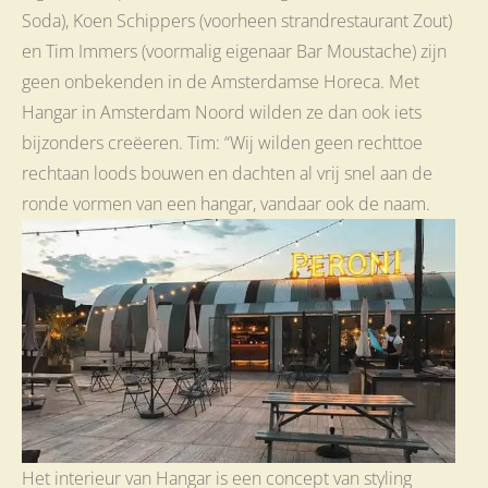
Soda), Koen Schippers (voorheen strandrestaurant Zout)
en Tim Immers (voormalig eigenaar Bar Moustache) zijn
geen onbekenden in de Amsterdamse Horeca. Met
Hangar in Amsterdam Noord wilden ze dan ook iets
bijzonders creëeren. Tim: “Wij wilden geen rechttoe
rechtaan loods bouwen en dachten al vrij snel aan de
ronde vormen van een hangar, vandaar ook de naam.
Het interieur van Hangar is een concept van styling