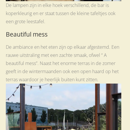
De lampen zijn in elke hoek verschillend, de bar is
koperkleurig en er staat tussen de kleine tafeltjes ook
een grote leestafel.
Beautiful mess
De ambiance en het eten zijn op elkaar afgestemd. Een
rauwe uitstraling met een zachte smaak, ofwel “ A
beautiful mess”. Naast het enorme terras in de zomer
geeft in de wintermaanden ook een open haard op het
terras waardoor je heerlijk buiten kunt zitten.