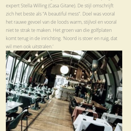
expert Stella Willing (Casa Gitane). De stijl omschrijft
zich het beste als “A beautiful mess”. Doel was vooral
het rauwe gevoel van de loods warm, stijlvol en vooral
niet te strak te maken. Het groen van die golfplaten
komt terug in de inrichting. ‘Noord is stoer en ruig, dat
wil men ook uitstralen.’