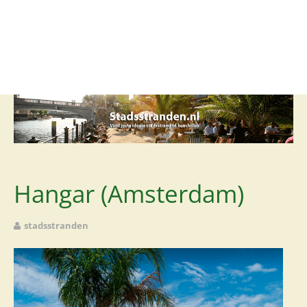
Stadsstrand
Beachclub
Lounge
Club
Restaurant
Rooftop
Hangar (Amsterdam)
Foodcourt
stadsstranden