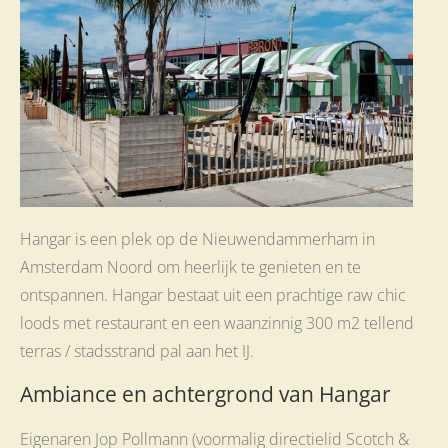
Hangar is een plek op de Nieuwendammerham in
Amsterdam Noord om heerlijk te genieten en te
ontspannen. Hangar bestaat uit een prachtige raw chic
loods met restaurant en een waanzinnig 300 m2 tellend
terras / stadsstrand pal aan het IJ.
Ambiance en achtergrond van Hangar
Eigenaren Jop Pollmann (voormalig directielid Scotch &