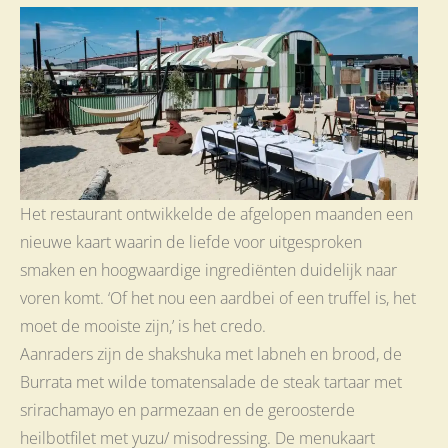
Het restaurant ontwikkelde de afgelopen maanden een
nieuwe kaart waarin de liefde voor uitgesproken
smaken en hoogwaardige ingrediënten duidelijk naar
voren komt. ‘Of het nou een aardbei of een truffel is, het
moet de mooiste zijn,’ is het credo.
Aanraders zijn de shakshuka met labneh en brood, de
Burrata met wilde tomatensalade de steak tartaar met
srirachamayo en parmezaan en de geroosterde
heilbotfilet met yuzu/ misodressing. De menukaart