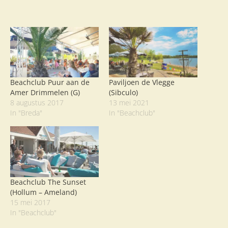
Beachclub Puur aan de
Paviljoen de Vlegge
Amer Drimmelen (G)
(Sibculo)
8 augustus 2017
13 mei 2021
In "Breda"
In "Beachclub"
Beachclub The Sunset
(Hollum – Ameland)
15 mei 2017
In "Beachclub"