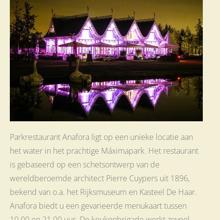
Parkrestaurant Anafora ligt op een unieke locatie aan
het water in het prachtige Máximapark. Het restaurant
is gebaseerd op een schetsontwerp van de
wereldberoemde architect Pierre Cuypers uit 1896,
bekend van o.a. het Rijksmuseum en Kasteel De Haar.
Anafora biedt u een gevarieerde menukaart tussen
10.00 en 21.00 uur. De keukenbrigade werkt zoveel