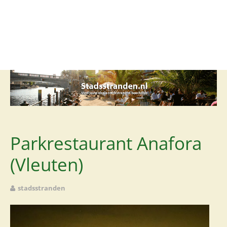
Stadsstrand
Beachclub
Lounge
Club
Restaurant
Rooftop
Parkrestaurant Anafora
Foodcourt
(Vleuten)
stadsstranden