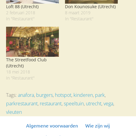
Loft 88 (Utrecht)
Don Kounosuke (Utrecht)
2 februari 2018
8 maart 2019
In "Restaurant"
In "Restaurant"
The Streetfood Club
(Utrecht)
18 mei 2018
In "Restaurant"
Tags:
anafora
,
burgers
,
hotspot
,
kinderen
,
park
,
parkrestaurant
,
restaurant
,
speeltuin
,
utrecht
,
vega
,
vleuten
Algemene voorwaarden
Wie zijn wij