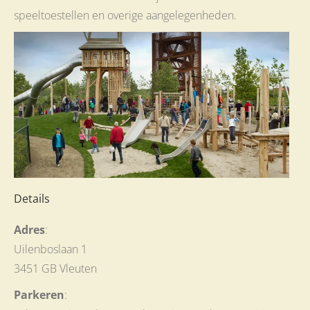
speeltoestellen en overige aangelegenheden.
Details
Adres
:
Uilenboslaan 1
3451 GB Vleuten
Parkeren
: