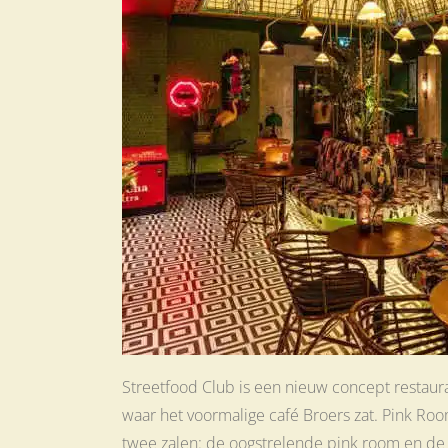
Streetfood Club is een nieuw concept restaur
waar het voormalige café Broers zat. Pink Ro
twee zalen: de oogstrelende pink room en de