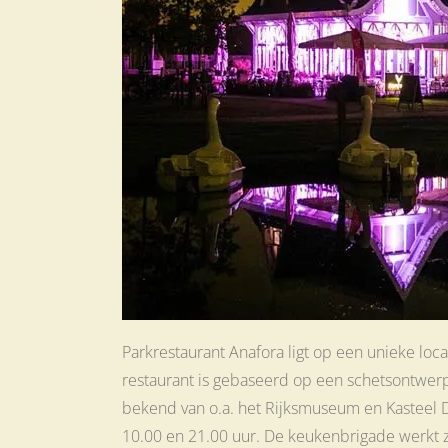
Parkrestaurant Anafora ligt op een unieke loc
restaurant is gebaseerd op een schetsontwer
bekend van o.a. het Rijksmuseum en Kasteel 
10.00 en 21.00 uur. De keukenbrigade werkt 