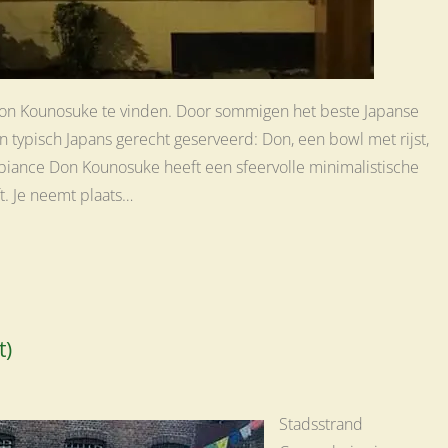
 Don Kounosuke te vinden. Door sommigen het beste Japanse
 typisch Japans gerecht geserveerd: Don, een bowl met rijst,
mbiance Don Kounosuke heeft een sfeervolle minimalistische
t. Je neemt plaats…
t)
Stadsstrand