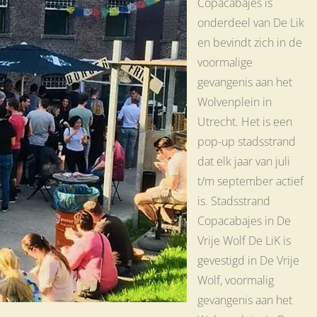
Copacabajes is
onderdeel van De Lik
en bevindt zich in de
voormalige
gevangenis aan het
Wolvenplein in
Utrecht. Het is een
pop-up stadsstrand
dat elk jaar van juli
t/m september actief
is. Stadsstrand
Copacabajes in De
Vrije Wolf De LiK is
gevestigd in De Vrije
Wolf, voormalig
gevangenis aan het