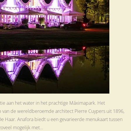
atie aan het water in het prachtige Máximapark. Het
p van de wereldberoemde architect Pierre Cuypers uit 1896,
De Haar. Anafora biedt u een gevarieerde menukaart tussen
zoveel mogelijk met…