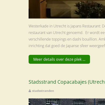
Westerkade in Utrecht is Japans Restaurant:
restaurant van Utrecht genoemd. Er wordt een
verschillende toppings en dashi bouillion. A
inrichting dat goed de Japanse sfeer weergeef
Meer details over deze plek ...
Stadsstrand Copacabajes (Utrech
stadsstranden