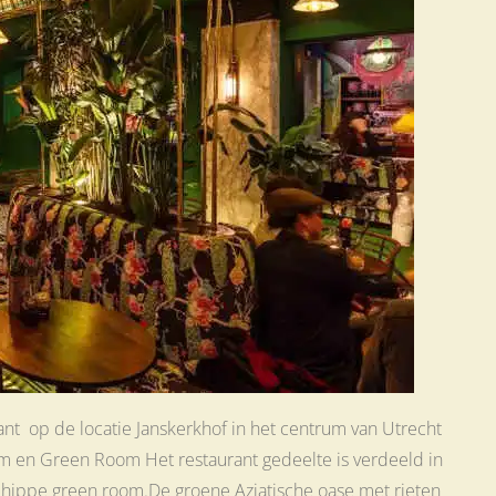
ant op de locatie Janskerkhof in het centrum van Utrecht
om en Green Room Het restaurant gedeelte is verdeeld in
 hippe green room.De groene Aziatische oase met rieten