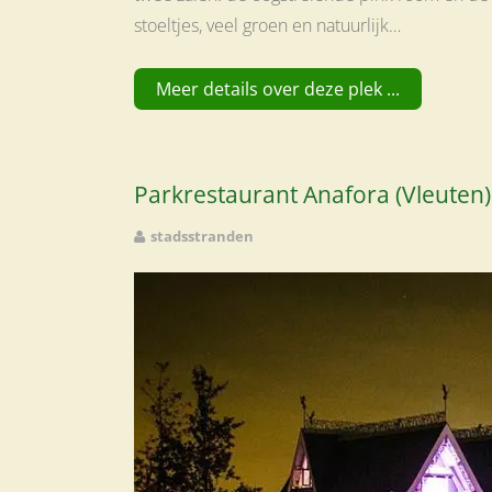
stoeltjes, veel groen en natuurlijk…
Meer details over deze plek ...
Parkrestaurant Anafora (Vleuten)
stadsstranden