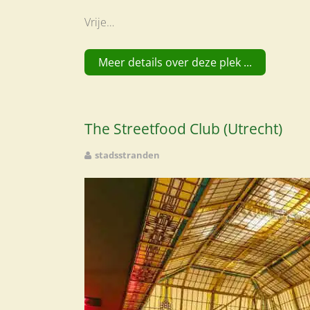
Vrije…
Meer details over deze plek ...
The Streetfood Club (Utrecht)
stadsstranden