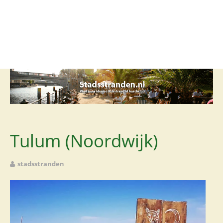
Stadsstrand
Beachclub
Lounge
Club
Restaurant
Rooftop
Tulum (Noordwijk)
Foodcourt
stadsstranden