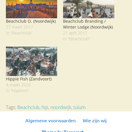
Beachclub O. (Noordwijk)
Beachclub Branding /
27 maart 2017
Winter Lodge (Noordwijk)
In "Beachclub"
21 april 2017
In "Beachclub"
Hippie Fish (Zandvoort)
4 maart 2020
In "Haarlem"
Tags:
Beachclub
,
hip
,
noordwijk
,
tulum
Algemene voorwaarden
Wie zijn wij
Theme by Tesseract