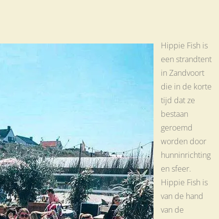
Hippie Fish is
een strandtent
in Zandvoort
die in de korte
tijd dat ze
bestaan
geroemd
worden door
hunninrichting
en sfeer.
Hippie Fish is
van de hand
van de