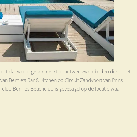
voort dat wordt gekenmerkt door twee zwembaden die in het
 van Bernie’s Bar & Kitchen op Circuit Zandvoort van Prins
club Bernies Beachclub is gevestigd op de locatie waar