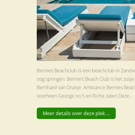
Bernies Beachclub is een beachclub in Zand
oog springen. Bernie’s Beach Club is het zusje
Bernhard van Oranje. Ambiance Bernies Beach
voorheen George no 5 en Riche zaten.Deze…
Meer details over deze plek ...