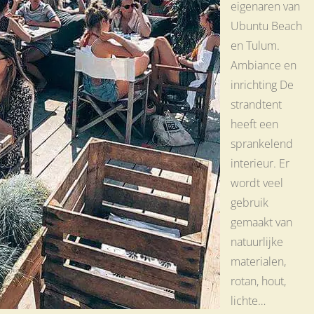
eigenaren van
Ubuntu Beach
en Tulum.
Ambiance en
inrichting De
strandtent
heeft een
sprankelend
interieur. Er
wordt veel
gebruik
gemaakt van
natuurlijke
materialen,
rotan, hout,
lichte…